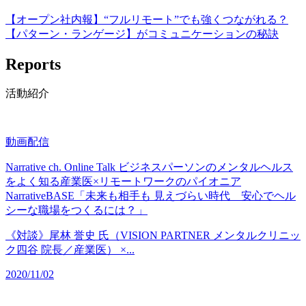
【オープン社内報】“フルリモート”でも強くつながれる？
【パターン・ランゲージ】がコミュニケーションの秘訣
Reports
活動紹介
動画配信
Narrative ch. Online Talk ビジネスパーソンのメンタルヘルス
をよく知る産業医×リモートワークのパイオニア
NarrativeBASE「未来も相手も 見えづらい時代 安心でヘル
シーな職場をつくるには？」
《対談》尾林 誉史 氏（VISION PARTNER メンタルクリニッ
ク四谷 院長／産業医） ×...
2020/11/02