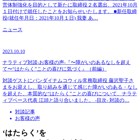
営体制強化を目的として新たに取締役２名選出、2021年10月
１日付けで就任したことをお知らせいたします。 ■新任取締
役(就任年月日：2021年10月１日) 我妻 あ…
ニュース
2023.10.10
ナラティブ対談-お客様の声-『〜障がいのあるなしを超え
て〜“はたらく”ことの喜びに気づく』（前編）
対談ゲストにバンダイナムコウィル常務取締役 藤沢聖子さ
まをお迎えし、取り組みを通じて感じた障がいのある・なし
を超えた、本質的な“はたらく”ことの喜びについて、ナラテ
ィブベース代表 江頭と語り合いました。 -目次- 対談の…
対談記事
お客様の声
‘はたらく’を